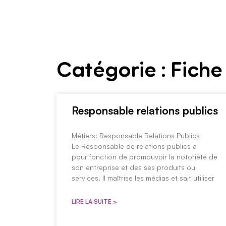
Aller
L’école
BTS
Bachelor
au
contenu
Catégorie : Fiche
Responsable relations publics
Métiers: Responsable Relations Publics
Le Responsable de relations publics a
pour fonction de promouvoir la notoriété de
son entreprise et des ses produits ou
services. Il maîtrise les médias et sait utiliser
LIRE LA SUITE >