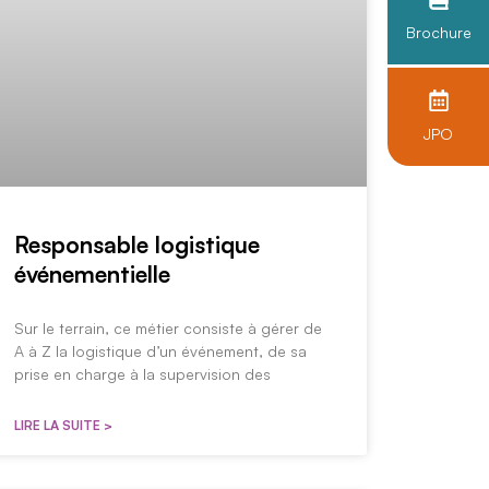
Brochure
JPO
Responsable logistique
événementielle
Sur le terrain, ce métier consiste à gérer de
A à Z la logistique d’un événement, de sa
prise en charge à la supervision des
LIRE LA SUITE >